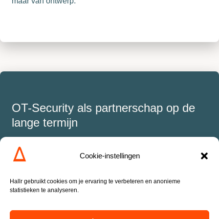
maar van ontwerp.
OT-Security als partnerschap op de
lange termijn
OT-omgevingen staan niet stil.
Cookie-instellingen
Uw organisatie ontwikkelt zich. Machines worden
vernieuwd. Technologie verandert. Daarom stopt OT-
Hallr gebruikt cookies om je ervaring te verbeteren en anonieme
statistieken te analyseren.
Security niet na implementatie.
Hallr blijft betrokken bij: