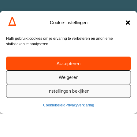
Hallr Proxmox Backup Service direct
Cookie-instellingen
aanvragen
Hallr gebruikt cookies om je ervaring te verbeteren en anonieme
statistieken te analyseren.
Bestel Direct
Accepteren
HPBS
Weigeren
Instellingen bekijken
Cookiebeleid
Privacyverklaring
Gebruik Hallr Proxmox Backup
Service op uw manier.